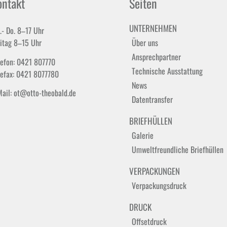
ontakt
Seiten
UNTERNEHMEN
.- Do. 8–17 Uhr
eitag 8–15 Uhr
Über uns
Ansprechpartner
lefon: 0421 807770
Technische Ausstattung
lefax: 0421 8077780
News
Mail: ot@otto-theobald.de
Datentransfer
BRIEFHÜLLEN
Galerie
Umweltfreundliche Briefhüllen
VERPACKUNGEN
Verpackungsdruck
DRUCK
Offsetdruck