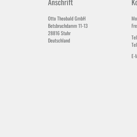
Anschrift
K
Otto Theobald GmbH
Mo
Betsbruchdamm 11-13
Fr
28816 Stuhr
Te
Deutschland
Te
E-