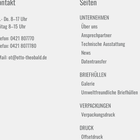
ontakt
Seiten
UNTERNEHMEN
.- Do. 8–17 Uhr
eitag 8–15 Uhr
Über uns
Ansprechpartner
lefon: 0421 807770
Technische Ausstattung
lefax: 0421 8077780
News
Mail: ot@otto-theobald.de
Datentransfer
BRIEFHÜLLEN
Galerie
Umweltfreundliche Briefhüllen
VERPACKUNGEN
Verpackungsdruck
DRUCK
Offsetdruck