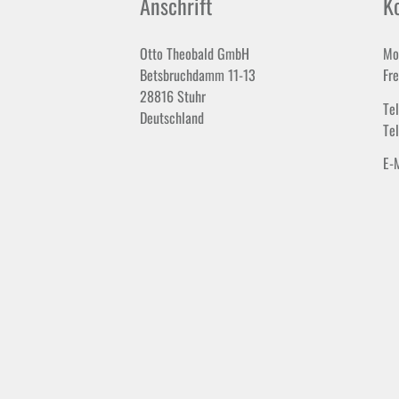
Anschrift
K
Otto Theobald GmbH
Mo
Betsbruchdamm 11-13
Fr
28816 Stuhr
Te
Deutschland
Te
E-