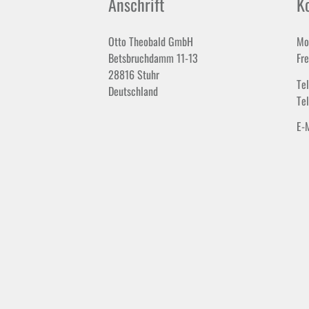
Anschrift
K
Otto Theobald GmbH
Mo
Betsbruchdamm 11-13
Fr
28816 Stuhr
Te
Deutschland
Te
E-