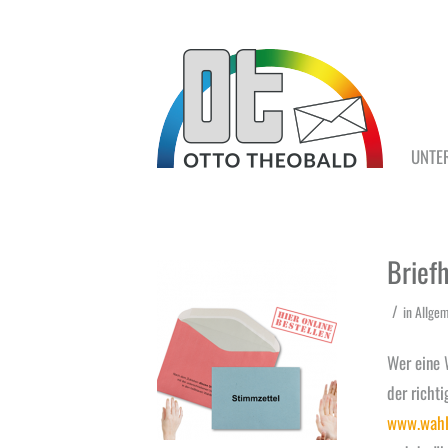
UNTE
Briefh
/
in
Allgem
Wer eine 
der richti
www.wahl