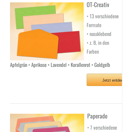
OT-Creativ
• 13 verschiedene
Formate
• nassklebend
• z. B. in den
Farben
Apfelgrün • Aprikose • Lavendel • Korallenrot • Goldgelb
Jetzt entdecken
Paperado
• 7 verschiedene