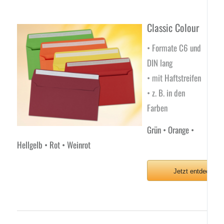
Classic Colour
• Formate C6 und
DIN lang
• mit Haftstreifen
• z. B. in den
Farben
Grün • Orange •
Hellgelb • Rot • Weinrot
Jetzt entdecken