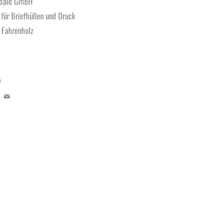
obald GmbH
 für Briefhüllen und Druck
 Fahrenholz
n