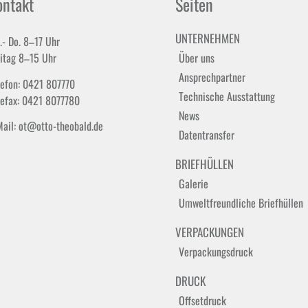
ontakt
Seiten
UNTERNEHMEN
.- Do. 8–17 Uhr
eitag 8–15 Uhr
Über uns
Ansprechpartner
lefon: 0421 807770
Technische Ausstattung
lefax: 0421 8077780
News
Mail: ot@otto-theobald.de
Datentransfer
BRIEFHÜLLEN
Galerie
Umweltfreundliche Briefhüllen
VERPACKUNGEN
Verpackungsdruck
DRUCK
Offsetdruck