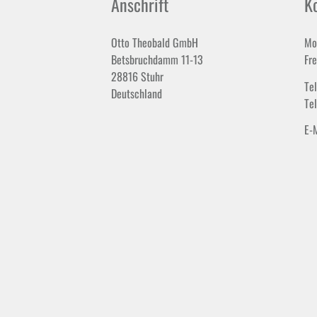
Anschrift
K
Otto Theobald GmbH
Mo
Betsbruchdamm 11-13
Fr
28816 Stuhr
Te
Deutschland
Te
E-