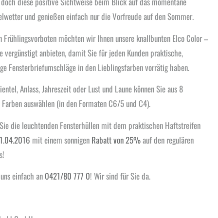
r doch diese positive Sichtweise beim Blick auf das momentane
wetter und genießen einfach nur die Vorfreude auf den Sommer.
en Frühlingsvorboten möchten wir Ihnen unsere knallbunten Elco Color –
 vergünstigt anbieten, damit Sie für jeden Kunden praktische,
ge Fensterbriefumschläge in den Lieblingsfarben vorrätig haben.
ientel, Anlass, Jahreszeit oder Lust und Laune können Sie aus 8
n Farben auswählen (in den Formaten C6/5 und C4).
 Sie die leuchtenden Fensterhüllen mit dem praktischen Haftstreifen
1.04.2016
mit einem sonnigen
Rabatt von 25%
auf den regulären
s!
 uns einfach an
0421/80 777 0
! Wir sind für Sie da.