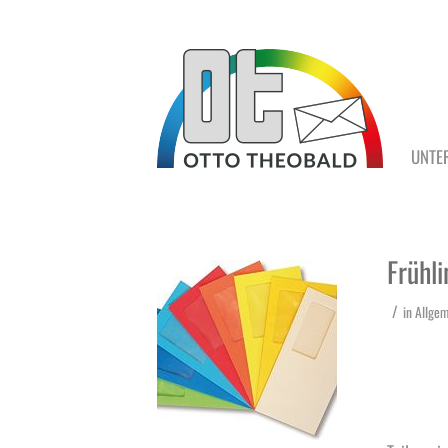
UNTE
Frühl
/
in
Allgem